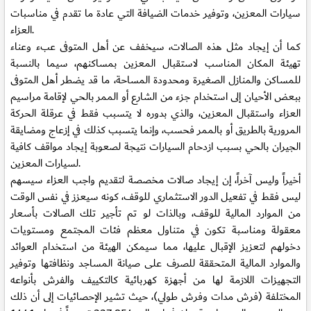
سيارات المعزين، وتوفير خدمات الضيافة التي عادة ما تقدم في مناسبات
العزاء.
كما أن إيجاد مثل هذه الصالات، سيخفف عن أهل المتوفى عبء وعناء
تهيئة المكان المناسب لاستقبال المعزين بمساكنهم، سيما بالنسبة
للمساكن والمنازل الصغيرة ومحدودة المساحة، ما قد يضطر أهل المتوفى
ببعض الأحيان إلى استخدام جزء من الشارع أو الممر بالحي لإقامة مراسيم
العزاء واستقبال المعزين، والذي بدوره لا يتسبب فقط في عرقلة الحركة
المرورية بالطريق أو بالممر فحسب، وإنما يتسبب كذلك في إزعاج ومضايقة
الجيران بالحي بسبب ازدحام السيارات نتيجة لصعوبة إيجاد مواقف كافية
لسيارات المعزين.
أخيراً وليس آخراً، إن إيجاد صالات مخصصة لتقديم واجب العزاء سيسهم
ليس فقط في تفعيل الدور الاستثماري للوقف، كونه سيعزز في نفس الوقت
من الموارد المالية للوقف، وبالذات لو تم تأجير تلك الصالات بأسعار
معقولة ومناسبة تكون في متناول معظم فئات المجتمع ومستويات
دخولهم لتعزيز الإقبال عليها، مما سيمكن الهيئة من استخدام العوائد
والموارد المالية المتحققة للصرف على صيانة المساجد ونظافتها وتوفير
التجهيزات اللازمة لها من أجهزة كهربائية كالتكييف والفرش بأنواعه
المختلفة (فرش مدات وفرش طولي)، حيث تشير الإحصائيات إلى أن ذلك