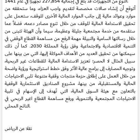
النوع من التجهيزات قد بلغ في إجماليه 227,854 تجهيزاً في عام 1441.
أتوقع أن إنشاء صالات مخصصة لتقديم واجب العزاء، وما ستحققه من
موارد وعوائد مالية إلى جانب الموارد المالية الأخرى للوقف، ستعمل على
تحقيق الاستدامة المالية للوقف من خلال تنوع مصادر دعمه، فضلاً عما
ستقدمه من خدمة مجتمعية جليلة وعظيمة، سيما وأن الهيئة تتبنى من
خلال رسالتها السامية والنبيلة مهمة الرفع من مساهمة القطاع الوقفي في
التنمية الاقتصادية والاجتماعية وفق رؤية المملكة 2030. كما أن ذلك
سيمكنها من تحقيق العديد من الأهداف الموكلة إليها، التي من بينها على
سبيل المثال لا الحصر؛ تعزيز الاستدامة المالية للقطاعات غير الربحية،
وتوجيه المصارف إلى برامج عالية الأثر وفق خطط استراتيجية ورؤية واضحة
من خلال العمل على إطلاق حزمة منتجات وقفية متنوعة تلبي الاحتياجات
الحالية والمستقبلية، من بينها، مشروع الصناديق الاستثمارية الوقفية
بالتعاون مع هيئة السوق المالية، التي تَهدف إلى الإسهام في تلبية
الاحتياجات المجتمعية والتنموية، ورفع مساهمة القطاع اغير الربحي في
الناتج المحلي.
نقلا عن الرياض