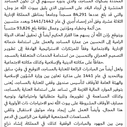
المحددة بصكوك المساجد، والذي بدوره سيسهم في أن تكون المساجد
المنتشرة في أرجاء البلاد على المستوى الذي يليق ببيوت الله عز وجل،
والتي قد بلغ عددها 84,291 مسجداً وجامعاً بمناطق المملكة الإدارية
الثلاثة عشرة، وفق آخر إحصاء أُجري في عام 1441/1442 وبعدد منتسبين
من أئمة وخطباء ومؤذنين وعمال نظافة بلغ 93,826 منتسباً.
ويتوقع بإذن الله أن يسهم هذا القرار الحكيم أيضاً في تحقيق أهداف الدولة
الرامية إلى التحسين من عمارة المساجد والعمل على استدامة خدماته
الإدارية والاجتماعية وفقاً للمرتكزات الاستراتيجية الهادفة إلى تطــويــــر
التصميــم العمراني والتحـسـيـن من اسـتــدامــة الخــدمــات المتعــلقــة بالمسجد
حفاظاً على مكانته الدينية والإسلامية وكذلك مكانته الاجتماعية.
ولعل أيضاً من المبادرات الرائعة للعناية بالمساجد، التوقيع في وقتٍ سابق
وبالتحديد في عام 1441 على مذكرة تعاون بين وزارة الشؤون الإسلامية
والهيئة العامة للأوقاف لتأسيس صندوق وقفي للعناية بالمساجد، يُعنى
بتوفير الموارد المالية اللازمة التي تساعد على استدامة العناية بالمساجد،
وكذلك المساهمة في تطويرها، وتلبية متطلباتها واحتياجاتها، وتوجيه
مصارف الأوقاف المشروطة على بيوت الله نحو الاحتياجات ذات الأولوية في
هذا المجال، وأيضاً العمل على إيجاد وعاء موثوق لاستقبال وتلقي
المساهمات المجتمعية الوقفية من الراغبين في الدعم.
ومن بين الجهود والمبادرات الوقفية كذلك في المملكة، إنشاء ذراع