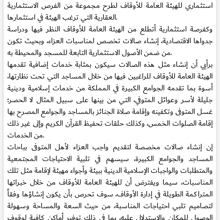
استثماري للهيئة العامة للأوقاف لطرح مجموعة من الفرص الاستثمارية
العقارية التي ترغب الهيئة في استثمارها.
وكفرصة استثمارية أتطلع من الهيئة العامة للأوقاف النظر فيها ودراسة
جدواها الاقتصادية، إنشاء صالات تخصص لمناسبات العزاء، وبحيث تكون
من ضمن الأصول الاستثمارية التابعة للمسجد والمحيطة به.
برأيي أن إنشاء مثل هذه الصالات سيكون بمثابة خدمات إضافية تقدمها
الهيئة العامة للأوقاف للراغبين فيها من خلال المساجد التي تحت نظارتها،
أسوة بما تقدمه الجوامع الكبيرة في المملكة من خدمات إسلامية ودينية
جليلة لأسر وعوائل المتوفي، التي من بينها على سبيل المثال لا الحصر؛
غسل المتوفى وتكفينه وإقامة صلاة الجنائز بالمساجد والجوامع المصرح بها
إقامة الصلوات الخمس، وكذلك حلقات تحفيظ القرآن الكريم وإلى غير ذلك
من الخدمات.
إن إنشاء صالات مخصصة لتقديم واجب العزاء لأهل المتوفى بباحات
المساجد والجوامع الكبيرة، سيسهم في تلبية الاحتياجات المجتمعية
والمتطلبات والواجبات الإسلامية الدينية ببيئة وأجواء مهيئة لإقامة مثل تلك
المناسبات، سيما ويفترض أن للهيئة العامة للأوقاف من خلال خبراتها
المتراكمة الطويلة في إدارة الأوقاف، سوف تحرص بأن يكون إنشاؤها وفقاً
لتصاميم تلبي احتياجات المناسبة، من حيث السعة والمساحة وسهولة
الوصول للمكان والاستدلال عليه، بما في ذلك توفير أماكن كافية لوقوف