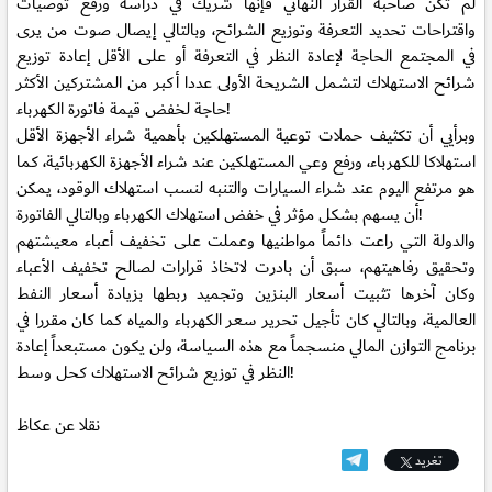
لم تكن صاحبة القرار النهائي فإنها شريك في دراسة ورفع توصيات
واقتراحات تحديد التعرفة وتوزيع الشرائح، وبالتالي إيصال صوت من يرى
في المجتمع الحاجة لإعادة النظر في التعرفة أو على الأقل إعادة توزيع
شرائح الاستهلاك لتشمل الشريحة الأولى عددا أكبر من المشتركين الأكثر
حاجة لخفض قيمة فاتورة الكهرباء!
وبرأيي أن تكثيف حملات توعية المستهلكين بأهمية شراء الأجهزة الأقل
استهلاكا للكهرباء، ورفع وعي المستهلكين عند شراء الأجهزة الكهربائية، كما
هو مرتفع اليوم عند شراء السيارات والتنبه لنسب استهلاك الوقود، يمكن
أن يسهم بشكل مؤثر في خفض استهلاك الكهرباء وبالتالي الفاتورة!
والدولة التي راعت دائماً مواطنيها وعملت على تخفيف أعباء معيشتهم
وتحقيق رفاهيتهم، سبق أن بادرت لاتخاذ قرارات لصالح تخفيف الأعباء
وكان آخرها تثبيت أسعار البنزين وتجميد ربطها بزيادة أسعار النفط
العالمية، وبالتالي كان تأجيل تحرير سعر الكهرباء والمياه كما كان مقررا في
برنامج التوازن المالي منسجماً مع هذه السياسة، ولن يكون مستبعداً إعادة
النظر في توزيع شرائح الاستهلاك كحل وسط!
نقلا عن عكاظ
تغريد