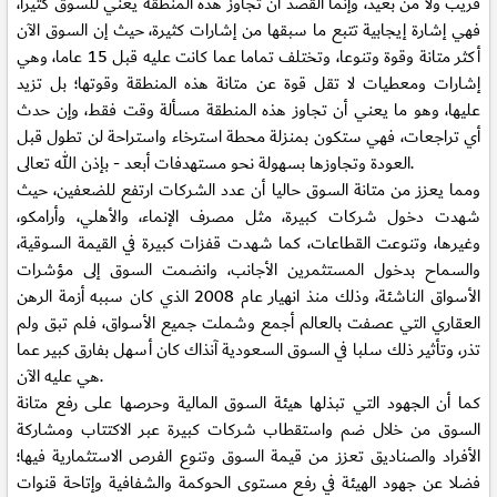
قريب ولا من بعيد، وإنما القصد أن تجاوز هذه المنطقة يعني للسوق كثيرا،
فهي إشارة إيجابية تتبع ما سبقها من إشارات كثيرة، حيث إن السوق الآن
أكثر متانة وقوة وتنوعا، وتختلف تماما عما كانت عليه قبل 15 عاما، وهي
إشارات ومعطيات لا تقل قوة عن متانة هذه المنطقة وقوتها؛ بل تزيد
عليها، وهو ما يعني أن تجاوز هذه المنطقة مسألة وقت فقط، وإن حدث
أي تراجعات، فهي ستكون بمنزلة محطة استرخاء واستراحة لن تطول قبل
العودة وتجاوزها بسهولة نحو مستهدفات أبعد - بإذن الله تعالى.
ومما يعزز من متانة السوق حاليا أن عدد الشركات ارتفع للضعفين، حيث
شهدت دخول شركات كبيرة، مثل مصرف الإنماء، والأهلي، وأرامكو،
وغيرها، وتنوعت القطاعات، كما شهدت قفزات كبيرة في القيمة السوقية،
والسماح بدخول المستثمرين الأجانب، وانضمت السوق إلى مؤشرات
الأسواق الناشئة، وذلك منذ انهيار عام 2008 الذي كان سببه أزمة الرهن
العقاري التي عصفت بالعالم أجمع وشملت جميع الأسواق، فلم تبق ولم
تذر، وتأثير ذلك سلبا في السوق السعودية آنذاك كان أسهل بفارق كبير عما
هي عليه الآن.
كما أن الجهود التي تبذلها هيئة السوق المالية وحرصها على رفع متانة
السوق من خلال ضم واستقطاب شركات كبيرة عبر الاكتتاب ومشاركة
الأفراد والصناديق تعزز من قيمة السوق وتنوع الفرص الاستثمارية فيها؛
فضلا عن جهود الهيئة في رفع مستوى الحوكمة والشفافية وإتاحة قنوات