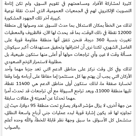
كثيرة لمشاركة الأفراد ومساهمتهم في تقويم السوق، ولم تكن إتاحة
التصويت الإلكتروني لهم في الجمعيات العمومية، الذي أحدث نقلة نوعية
كبيرة، آخر تلك الجهود المشكورة.
لذلك من الخطأ بمكان الاستدلال بما حدث للسوق عند وصولها إلى منطقة
12000 نقطة في ذلك الوقت، بما قد يحدث لها الآن، فالظروف والمعطيات
تغيرت بنسبة 360 درجة، فنحن نتفق أنها منطقة مقاومة قوية على
الفاصل الشهري، لكننا نرى أن اختراقها وتحقيق مستهدفات أكبر سيكونان
مسألة وقت لا غير، وأي تراجعات حولها أو أعلى منها ستكون طبيعية، بل
مطلوبة لاستمرار الزخم الصعودي.
لذلك وفي كل وقت نركز على مناطق الدعم التي تعد جزءا مهما وأحد
الأركان التي يجب أن يهتم بها كل مستثمر؛ إما حفاظا على أرباحه وإما وقفا
لخسارة صفقة ما، لذلك ستكون أولى مناطق الدعم هي 11400 نقطة،
تليها منطقة 11000، ويعد تراجع السيولة مع أي تراجعات قد تحدث، أمرا
مهما تحدثنا عن أهميته في مقالات سابقة.
من جهة أخرى، لا يزال مؤشر الدولار يصارع تحت منطقة 95 دولارا، حيث إن
تجاوزه لها قد يكون إشارة قوية لبدء عمليات جني أرباح واسعة النطاق،
ستشمل كل الأسواق. ما سبق وجهة نظر قابلة للخطأ، والله وحده أعلم
بالصواب.