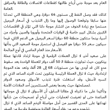
العام بعد موجة جني أرباح طالتها؛ كقطاعات الاتصالات والطاقة والمرافق
العامة.
كذلك فقد وصل النفط إلى مستوى 64 دولارا، وهي المنطقة التي تحدثنا
عنها سابقا وتوقعنا الوصول إليها وما زال التذبذب في أسعار البرميل
مستمرا مع زيادة الخوف من انتشار موجة دلتا التي تؤثر في الاقتصادات
الكبرى بشكل كبير، خاصة في الولايات المتحدة وأوروبا والصين وأجزاء من
آسيا، بينما ستكون منطقة 60 دولارا لسعر البرميل هي الدعم الثاني، فيما
سيكون سعر 55 دولارا هو الفيصل في استمرار موجة الصعود التي بدأتها
الأسعار منذ العام الماضي في أوج الجائحة.
على صعيد آخر، لا تزال العملات الرقمية في موجة ارتداد قادتها عملة
بيتكوين، حيث تجاوزت منطقة الـ 50 ألف دولار للعملة الواحدة بعد سقوط
مدوٍ كان قد أودى بها من مستويات 68 إلى 28 ألفا، وتعد هذه الموجة
ارتدادية، حيث لا تزال العملة الرئيسة بيتكوين تحت الترند الصاعد الذي تم
كسره لأسفل، وقد استغلت فترة تذبذب الأسواق وصعود الدولار
لمصلحتها، حيث يعدها بعض المستثمرين أحد الملاذات الآمنة.
وتأكيدا على ما ذكرناه في مقالنا السابق، أن الأسواق لا تزال في موجاتها
الصاعدة حتى لو تعرضت لعمليات جني أرباح أو تصحيحات من شأنها
تهدئتها على المدى القصير من أجل مواصلة الزخم الصاعد الذي لا تزال
تشهده بدعم من بقاء أسعار الفائدة منخفضة وقريبة من الصفر.