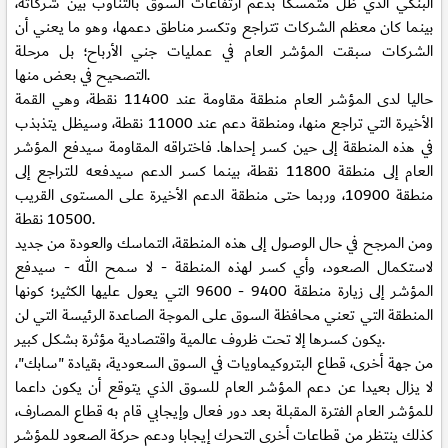
البنكي الذي ظل متمسكا بدعم ارتفاعات السوق بالتناوب بين شركاته،
بينما كان معظم الشركات تتراجع وتكسر مناطق دعمها، وهو ما يعني أن
الشركات سبقت المؤشر العام في عمليات جني الأرباح؛ بل مرحلة
التصحيح في بعض منها.
حاليا لدى المؤشر العام منطقة مقاومة عند 11400 نقطة، وهي القمة
الأخيرة التي تراجع منها، ومنطقة دعم عند 11000 نقطة، وسيظل يتذبذب
في هذه المنطقة إلى حين كسر إحداها. فاختراقه المقاومة سيدفع المؤشر
العام إلى منطقة 11800 نقطة، بينما كسر الدعم سيدفعه للتراجع إلى
منطقة 10900، وربما حتى منطقة الدعم الأخيرة على المستوى القريب
10500 نقطة.
ومن المرجح في حال الوصول إلى هذه المنطقة، التماسك والعودة من جديد
لاستكمال الصعود، وأي كسر لهذه المنطقة - لا سمح الله - سيدفع
المؤشر إلى زيارة منطقة 9400 - 9600 التي يعول عليها الكثير؛ كونها
المنطقة التي تعني محافظة السوق على الموجة الصاعدة الرئيسة التي لن
يكون كسرها إلا تحت ظروف عالمية واقتصادية مؤثرة بشكل كبير.
من جهة أخرى، قطاع البتروكيماويات في السوق السعودية، بقيادة "سابك"،
لا يزال بعيدا عن دعم المؤشر العام للسوق الذي يتوقع أن يكون داعما
للمؤشر العام الفترة المقبلة بعد دور فعال وإيجابي قام به قطاع المصارف،
كذلك ينتظر من قطاعات أخرى التحرك إيجابا ودعم حركة الصعود للمؤشر