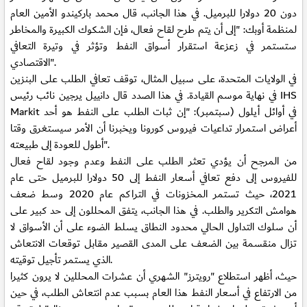
دون 20 دولارا للبرميل. في هذا الجانب، قال محمد باركيندو الأمين العام
لمنظمة أوبك: "إلى أن يتم طرح لقاح فعال، فإن الشكوك الكبيرة والمخاطر
ستستمر في زعزعة استقرار أسواق النفط وتؤثر في وتيرة التعافي
الاقتصادي".
في الولايات المتحدة، على سبيل المثال، توقف تعافي الطلب على البنزين
في نهاية موسم القيادة. في هذا الصدد قال دانييل يرجين نائب رئيس IHS
Markit في أوائل أيلول (سبتمبر): "إن ثبات الطلب على النفط هو أحد
أعراض استمرار تداعيات فيروس كورونا ويخبرنا أن الأمر سيستغرق وقتا
أطول للعودة إلى طبيعته".
من المرجح أن يؤدي تعثر الطلب على النفط وعدم وجود لقاح فعال
للفيروس إلى دفع تعافي أسعار النفط إلى 50 دولارا للبرميل حتى عام
2021، حيث تستمر المخزونات في التراكم عام 2020 وسط ضعف
هوامش التكرير والطلب. في هذا الجانب، يتفق المحللون إلى حد كبير على
أن سلوك التداول الحالي محدود النطاق يسلط الضوء على أن الأسواق لا
تزال منقسمة بين الضعف على المدى القصير مقابل توقعات الانتعاش
الذي يستمر تأجيل توقيته.
حيث، أظهر استطلاع "رويترز" الشهري أن عشرات المحللين لا يرون كثيرا
من الارتفاع في أسعار النفط هذا العام بسبب عدم انتعاش الطلب، في حين