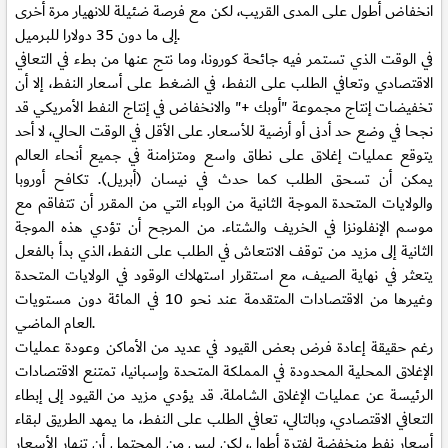
انخفاض أطول على المدى القريب، لكن مع فرصة ضئيلة للانهيار مرة أخرى
إلى ما دون 35 دولارا للبرميل.
في الوقت الذي تستمر فيه جائحة كورونا، وما نتج عنها من بطء في التعافي
الاقتصادي وتعافي الطلب على النفط، في الضغط على أسعار النفط، إلا أن
تخفيضات إنتاج مجموعة "أوبك +" والانخفاض في إنتاج النفط الأمريكي قد
نجحا في وضع حد أدنى أو أرضية للأسعار. على الأقل في الوقت الحالي، لا أحد
يتوقع عمليات إغلاق على نطاق واسع ومتزامنة في جميع أنحاء العالم
يمكن أن تسحق الطلب كما حدث في نيسان (أبريل). تكافح أوروبا
والولايات المتحدة الموجة الثانية من الوباء التي من المقرر أن تتفاقم مع
موسم الإنفلونزا في الخريف والشتاء. من المرجح أن تؤدي هذه الموجة
الثانية إلى مزيد من توقف الانتعاش في الطلب على النفط، الذي بدأ بالفعل
يتعثر في نهاية الصيف، مع استقرار استهلاك الوقود في الولايات المتحدة
وغيرها من الاقتصادات المتقدمة عند نحو 10 في المائة دون مستويات
العام الماضي.
رغم حقيقة إعادة فرض بعض القيود في عديد من الأماكن وعودة عمليات
الإغلاق المحلية المحدودة في المملكة المتحدة وإسبانيا، تمتنع الاقتصادات
الرئيسة عن عمليات الإغلاق الشاملة. قد يؤدي مزيد من القيود إلى إبطاء
التعافي الاقتصادي، وبالتالي، تعافي الطلب على النفط، ما يمهد الطريق لبقاء
أسعار نفط منخفضة لفترة أطول، لكن ليس من المحتمل أن تنهار الأسعار