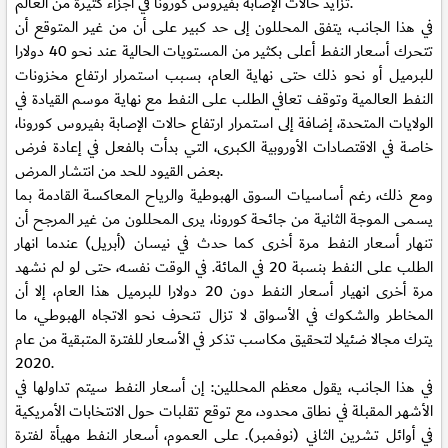
تزايد حالات الإصابة بفيروس كورونا في أجزاء كثيرة من العالم.
في هذا الجانب، يتفق المحللون إلى حد كبير على أن من غير المتوقع أن
تتحرك أسعار النفط أعلى بكثير من المستويات الحالية عند نحو 40 دولارا
للبرميل أو نحو ذلك حتى نهاية العام، بسبب استمرار ارتفاع مخزونات
النفط العالمية وتوقف تعافي الطلب على النفط مع نهاية موسم القيادة في
الولايات المتحدة، إضافة إلى استمرار ارتفاع حالات الإصابة بفيروس كورونا،
خاصة في الاقتصادات الأوروبية الكبرى، التي بدأت بالفعل في إعادة فرض
بعض القيود للحد من انتشار المرض.
ومع ذلك، رغم أساسيات السوق الهبوطية والرياح المعاكسة القادمة بما
يسمى الموجة الثانية من جائحة كورونا، يرى المحللون من غير المرجح أن
تنهار أسعار النفط مرة أخرى كما حدث في نيسان (أبريل) عندما انهار
الطلب على النفط بنسبة 20 في المائة. في الوقت نفسه، حتى لو لم نشهد
مرة أخرى انهيار أسعار النفط دون 20 دولارا للبرميل هذا العام، إلا أن
المخاطر والشكوك في الأسواق لا تزال تنحرف نحو الاتجاه الهبوطي، ما
يترك مجالا ضئيلا لتحقيق مكاسب تذكر في الأسعار للفترة المتبقية من عام
2020.
في هذا الجانب، يقول معظم المحللين: إن أسعار النفط سيتم تداولها في
الأشهر المقبلة في نطاق محدود، مع توقع تقلبات حول الانتخابات الأمريكية
في أوائل تشرين الثاني (نوفمبر). على العموم، أسعار النفط مهيأة لفترة