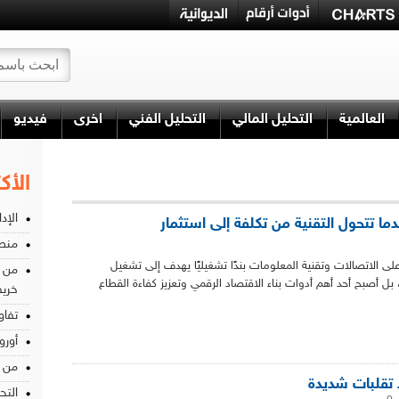
العالمية
التحليل المالي
التحليل الفني
اخرى
فيديو
الأك
الإد
دما تتحول التقنية من تكلفة إلى استثمار
منص
لى الاتصالات وتقنية المعلومات بندًا تشغيليًا يهدف إلى تشغيل
من ا
 بل أصبح أحد أهم أدوات بناء الاقتصاد الرقمي وتعزيز كفاءة القطاع
خري
تفاو
أورو
من ح
تقلبات شديدة
التح